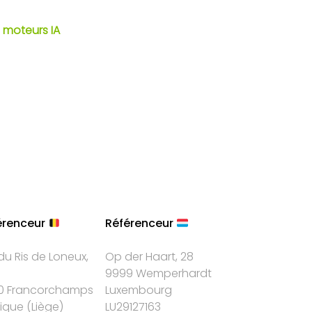
 moteurs IA
érenceur
Référenceur
du Ris de Loneux,
Op der Haart, 28
9999 Wemperhardt
0 Francorchamps
Luxembourg
gique
(
Liège
)
LU29127163