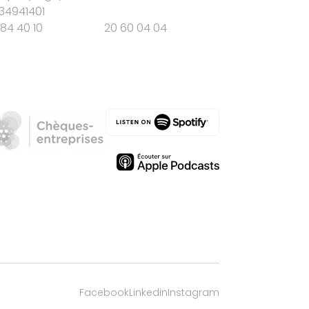
34941401
84 40 10
20 60 04 04
Facebook
Linkedin
Instagram