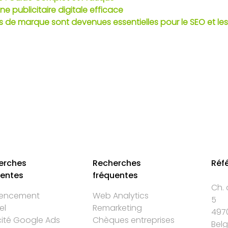
e publicitaire digitale efficace
s de marque sont devenues essentielles pour le SEO et les
erches
Recherches
Réf
uentes
fréquentes
Ch. 
rencement
Web Analytics
5
el
Remarketing
497
cité Google Ads
Chèques entreprises
Bel