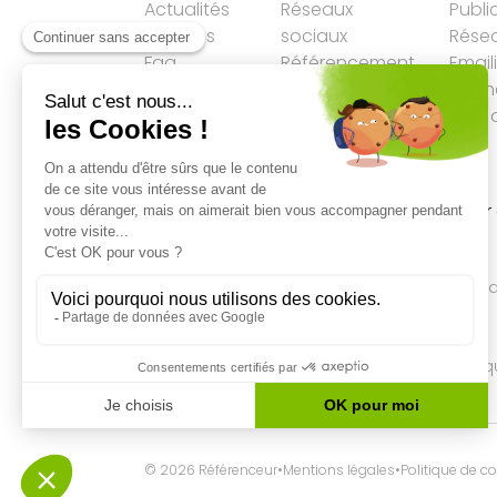
Actualités
Réseaux
Publi
Services
sociaux
Résea
Faq
Référencement
Email
LLM
Agen
Plan 
Accueil
→
SEO
→
Google : « Ne pas créer
liens sortants est stupide! »
Qualité des campagnes en
marketing digital
4.7
/5 étoiles sur
107
clients
Référenceur France
Référenceur Belgiq
© 2026 Référenceur
•
Mentions légales
•
Politique de co