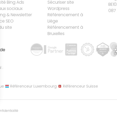
cité Bing Ads
Sécuriser site
BE10
ux sociaux
Wordpress
087 
ing & Newsletter
Référencement à
ce SEO
Liège
du site
Référencement à
Bruxelles
 de
 :
ue
Référenceur Luxembourg
Référenceur Suisse
nfidentialité