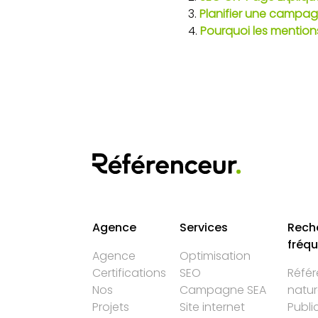
Planifier une campagn
Pourquoi les mention
Agence
Services
Rech
fréq
Agence
Optimisation
Certifications
SEO
Réfé
Nos
Campagne SEA
natur
Projets
Site internet
Publi