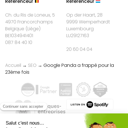
Référenceur
Référenceur
Ch. du Ris de Loneux, 5
Op der Haart, 28
4970 Francorchamps
9999 Wemperhardt
Belgique
(
Liège
)
Luxembourg
BE1034941401
LU29127163
087 84 40 10
20 60 04 04
Accueil
→
SEO
→
Google Panda a frappé pour la
23ème fois