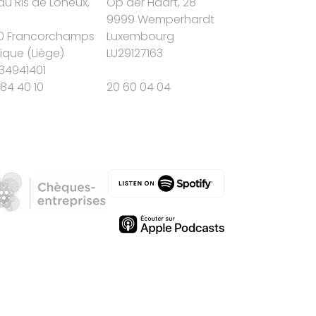
du Ris de Loneux,
Op der Haart, 28
9999 Wemperhardt
0 Francorchamps
Luxembourg
gique
(
Liège
)
LU29127163
34941401
84 40 10
20 60 04 04