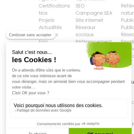
Certifications
SEO
Réfé
Nos
Campagne SEA
natur
Projets
Site internet
Publi
Actualités
Réseaux
Publi
Services
sociaux
Résea
Faq
Référencement
Email
LLM
Agen
Plan 
Accueil
→
SEO
→
Google Penguin ne peu
pas être mis à jour manuellement
Qualité des campagnes en
marketing digital
4.7
/5 étoiles sur
107
clients
Référenceur France
Référenceur Belgiq