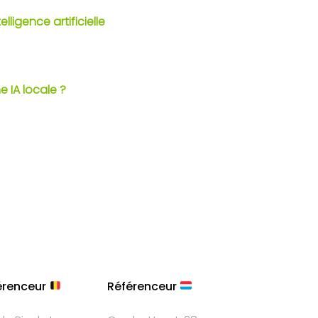
lligence artificielle
e IA locale ?
érenceur
Référenceur