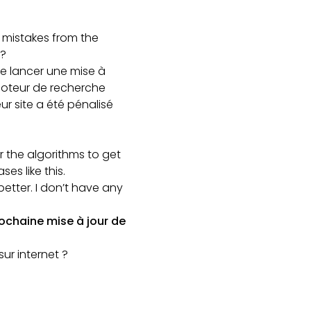
 mistakes from the
 ?
de lancer une mise à
 moteur de recherche
r site a été pénalisé
r the algorithms to get
es like this.
t better. I don’t have any
rochaine mise à jour de
ur internet ?