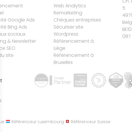
Ch. 
rencement
Web Analytics
5
el
Remarketing
497
cité Google Ads
Chèques entreprises
Bel
cité Bing Ads
Sécuriser site
BE10
ux sociaux
Wordpress
087 
ing & Newsletter
Référencement à
ce SEO
Liège
du site
Référencement à
Bruxelles
t
 :
ue
Référenceur Luxembourg
Référenceur Suisse