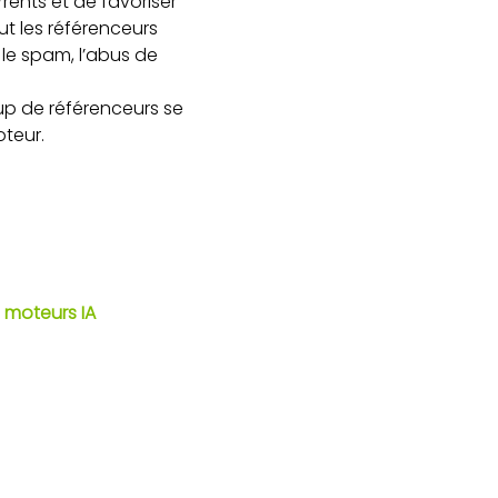
rents et de favoriser
out les référenceurs
 le spam, l’abus de
up de référenceurs se
oteur.
 moteurs IA