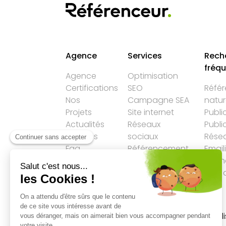
Agence
Services
Rech
fréq
Agence
Optimisation
Certifications
SEO
Réfé
Nos
Campagne SEA
natur
Projets
Site internet
Publi
Actualités
Réseaux
Publi
Services
sociaux
Résea
Faq
Référencement
Email
LLM
Agen
Plan 
Accueil
→
SEO
→
Google tente de pénali