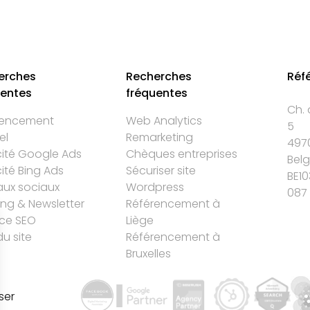
erches
Recherches
Réf
uentes
fréquentes
Ch. 
rencement
Web Analytics
5
el
Remarketing
497
cité Google Ads
Chèques entreprises
Bel
cité Bing Ads
Sécuriser site
BE10
ux sociaux
Wordpress
087 
ing & Newsletter
Référencement à
ce SEO
Liège
du site
Référencement à
Bruxelles
ser