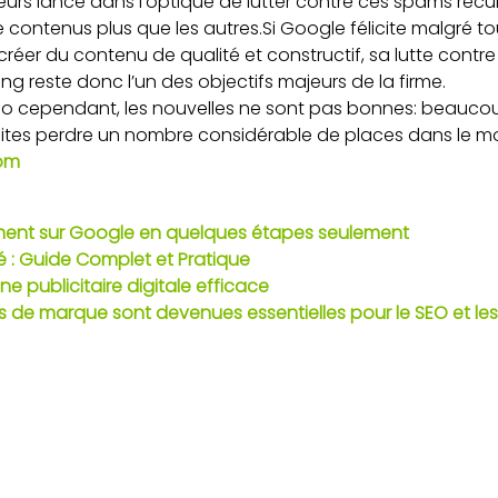
eurs lancé dans l’optique de lutter contre ces spams récur
 de contenus plus que les autres.Si Google félicite malgré t
réer du contenu de qualité et constructif, sa lutte contre
ng reste donc l’un des objectifs majeurs de la firme.
fo cependant, les nouvelles ne sont pas bonnes: beauco
 sites perdre un nombre considérable de places dans le m
com
ment sur Google en quelques étapes seulement
 : Guide Complet et Pratique
e publicitaire digitale efficace
s de marque sont devenues essentielles pour le SEO et les