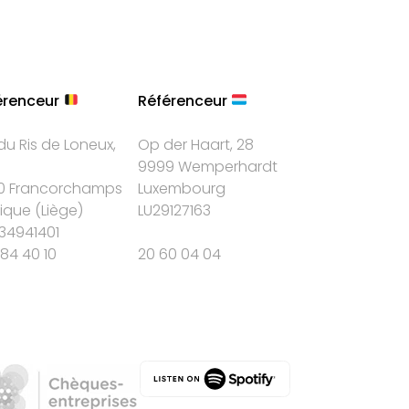
érenceur
Référenceur
du Ris de Loneux,
Op der Haart, 28
9999 Wemperhardt
0 Francorchamps
Luxembourg
gique
(
Liège
)
LU29127163
34941401
84 40 10
20 60 04 04