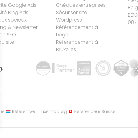
497
cité Google Ads
Chèques entreprises
Bel
cité Bing Ads
Sécuriser site
BE10
ux sociaux
Wordpress
087 
ing & Newsletter
Référencement à
ce SEO
Liège
du site
Référencement à
Bruxelles
g,
 :
ue
Référenceur Luxembourg
Référenceur Suisse