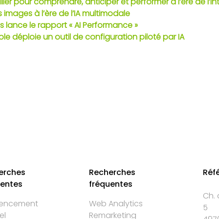
lier pour comprendre, anticiper et performer à l’ère de l’inte
images à l’ère de l’IA multimodale
 lance le rapport « AI Performance »
 déploie un outil de configuration piloté par IA
erches
Recherches
Réf
uentes
fréquentes
Ch. 
rencement
Web Analytics
5
el
Remarketing