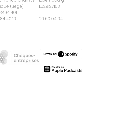
0 Francorchamps
Luxembourg
gique
(
Liège
)
LU29127163
34941401
84 40 10
20 60 04 04