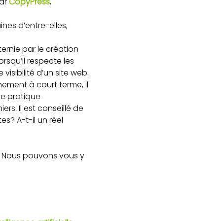
par
CopyPress
,
nes d’entre-elles,
 ternie par le création
lorsqu’il respecte les
 visibilité d’un site web.
nement à court terme, il
de pratique
ers. Il est conseillé de
es? A-t-il un réel
e? Nous pouvons vous y