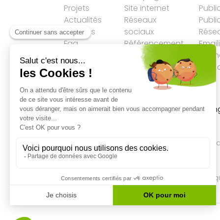
Projets
Site internet
Publi
Actualités
Réseaux
Publi
Services
sociaux
Résea
Faq
Référencement
Email
LLM
Agen
Plan 
Accueil
→
SEO
→
Infographie: Link buildin
stop ou encore?
Qualité des campagnes en
marketing digital
4.7
/5 étoiles sur
107
clients
Référenceur France
Référenceur Belgiq