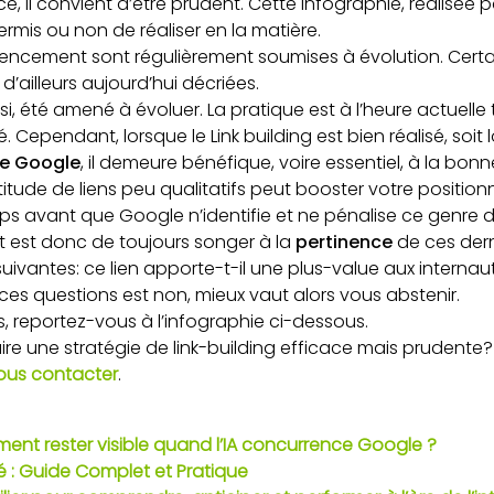
e, il convient d’être prudent. Cette infographie, réalisée 
permis ou non de réaliser en la matière.
encement sont régulièrement soumises à évolution. Certai
d’ailleurs aujourd’hui décriées.
ussi, été amené à évoluer. La pratique est à l’heure actuelle
é. Cependant, lorsque le Link building est bien réalisé, soit 
de Google
, il demeure bénéfique, voire essentiel, à la bonne
titude de liens peu qualitatifs peut booster votre position
s avant que Google n’identifie et ne pénalise ce genre 
t est donc de toujours songer à la
pertinence
de ces derni
uivantes: ce lien apporte-t-il une plus-value aux internaut
 ces questions est non, mieux vaut alors vous abstenir.
s, reportez-vous à l’infographie ci-dessous.
ire une stratégie de link-building efficace mais prudent
nous contacter
.
nt rester visible quand l’IA concurrence Google ?
 : Guide Complet et Pratique