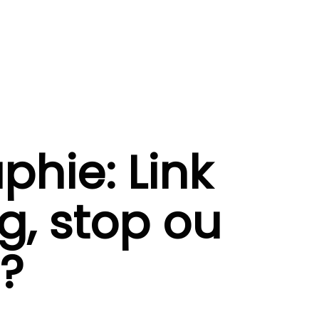
phie: Link
g, stop ou
?