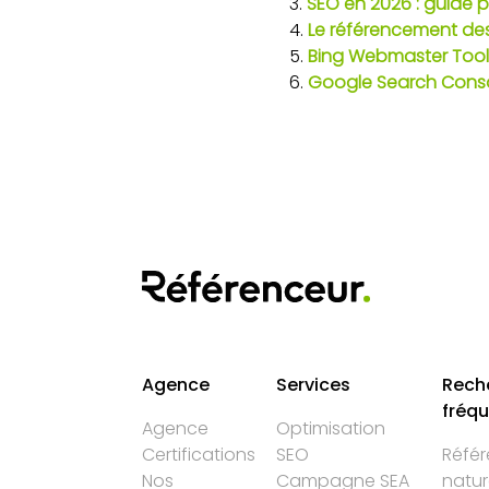
SEO en 2026 : guide pi
Le référencement des 
Bing Webmaster Tools
Google Search Console
Agence
Services
Rech
fréq
Agence
Optimisation
Certifications
SEO
Réfé
Nos
Campagne SEA
natur