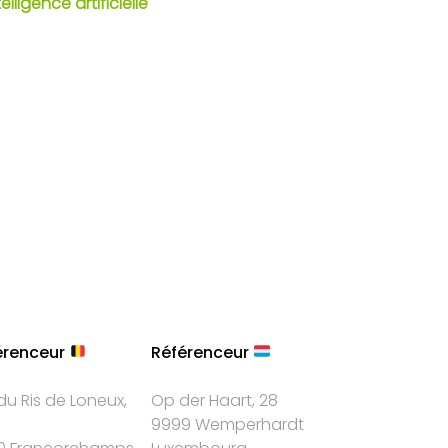
lligence artificielle
érenceur
Référenceur
du Ris de Loneux,
Op der Haart, 28
9999 Wemperhardt