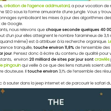
s,
création de l’agence addmustard
, a pour vocation de
he SEO sous la forme amusante d’une jungle. Vous y trou
onnages symbolisant les mises à jour des algorithmes de
x de Google.
pants, nous relevons que
chaque seconde quelques 40 00
out d’un jour elles atteignent le nombre faramineux de 3,5 m
% quand même) est à attribuer à la recherche organique.
L
rence tranquille,
touche environ 11,8%
de l’ensemble des r
ar jour
. Pensez donc à écrire du contenu de qualité pour v
istants, environ
20 milliard de sites par jour sont
crawlés
le pingouin
qui veille à ce que des liens naturels soient uti
re douteuse. Il
touche environ
3,1% de l’ensemble des résul
 à sauter dans la jeep internet et de parcourir le safari d