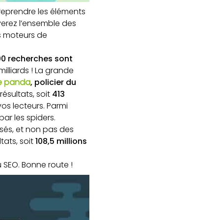
 reprendre les éléments
verez l’ensemble des
s moteurs de
0 recherches sont
illiards ! La grande
e panda
, policier du
ésultats, soit
413
os lecteurs. Parmi
par les spiders.
lisés, et non pas des
tats, soit
108,5 millions
u SEO. Bonne route !