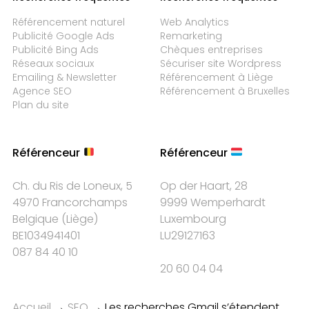
Référencement naturel
Web Analytics
Publicité Google Ads
Remarketing
Publicité Bing Ads
Chèques entreprises
Réseaux sociaux
Sécuriser site Wordpress
Emailing & Newsletter
Référencement à Liège
Agence SEO
Référencement à Bruxelles
Plan du site
Référenceur
Référenceur
Ch. du Ris de Loneux, 5
Op der Haart, 28
4970 Francorchamps
9999 Wemperhardt
Belgique
(
Liège
)
Luxembourg
BE1034941401
LU29127163
087 84 40 10
20 60 04 04
Accueil
→
SEO
→
Les recherches Gmail s’étendent