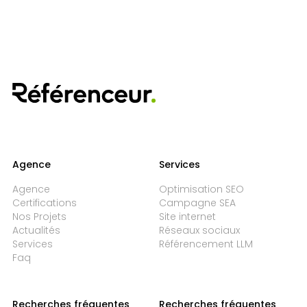
Agence
Services
Agence
Optimisation SEO
Certifications
Campagne SEA
Nos Projets
Site internet
Actualités
Réseaux sociaux
Services
Référencement LLM
Faq
Recherches fréquentes
Recherches fréquentes