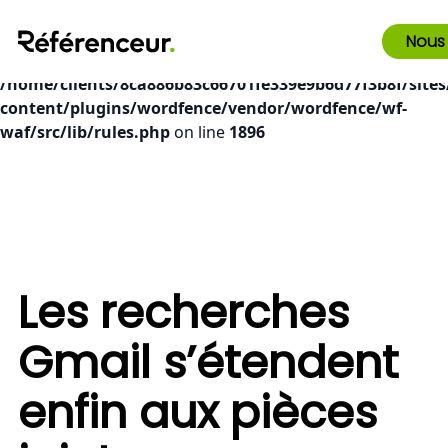
Deprecated
: preg_replace(): Passing null to parameter #3
Nous
($subject) of type array|string is deprecated in
/home/clients/8ca886b83c66701fe339e9b6d77f3b8f/sites
content/plugins/wordfence/vendor/wordfence/wf-
waf/src/lib/rules.php
on line
1896
Les recherches
Gmail s’étendent
enfin aux pièces