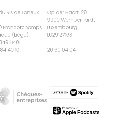
du Ris de Loneux,
Op der Haart, 28
9999 Wemperhardt
0 Francorchamps
Luxembourg
gique
(
Liège
)
LU29127163
34941401
84 40 10
20 60 04 04