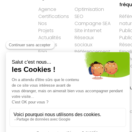
fréq
Agence
Optimisation
Certifications
SEO
Réfé
Nos
Campagne SEA
natur
Projets
Site internet
Publi
Actualités
Réseaux
Publi
Services
sociaux
Résea
Faq
Référencement
Email
LLM
Agen
Plan 
Accueil
→
SEO
→
Matt Cutts : 25 à 30% d
web est du Duplicate Content (et c’est
normal)
Qualité des campagnes en
marketing digital
4.7
/5 étoiles sur
107
clients