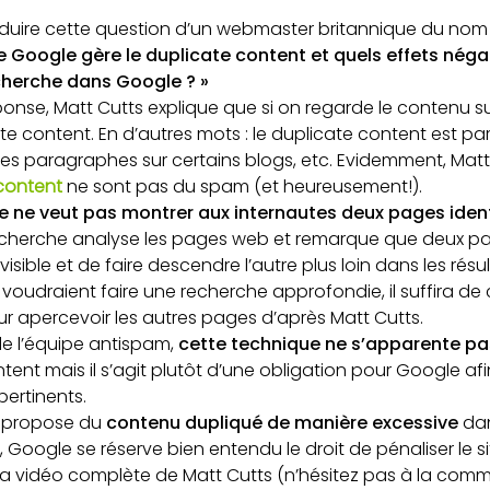
raduire cette question d’un webmaster britannique du nom
Google gère le duplicate content et quels effets négat
echerche dans Google ? »
ponse, Matt Cutts explique que si on regarde le contenu s
e content. En d’autres mots : le duplicate content est part
 des paragraphes sur certains blogs, etc. Evidemment, Mat
content
ne sont pas du spam (et heureusement!).
 ne veut pas montrer aux internautes deux pages iden
echerche analyse les pages web et remarque que deux pages
visible et de faire descendre l’autre plus loin dans les rés
 voudraient faire une recherche approfondie, il suffira de 
ur apercevoir les autres pages d’après Matt Cutts.
de l’équipe antispam,
cette technique ne s’apparente pa
ent mais il s’agit plutôt d’une obligation pour Google af
pertinents.
te propose du
contenu dupliqué de manière excessive
dan
 Google se réserve bien entendu le droit de pénaliser le s
a vidéo complète de Matt Cutts (n’hésitez pas à la comm