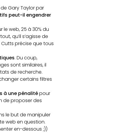
 de Gary Taylor par
ifs peut-il engendrer
ur le web, 25 à 30% du
out, qu’il s’agisse de
t Cutts précise que tous
tiques
. Du coup,
 sont similaires, il
ultats de recherche.
changer certains filtres
s à une pénalité
pour
in de proposer des
s le but de manipuler
ite web en question.
enter en-dessous ;))