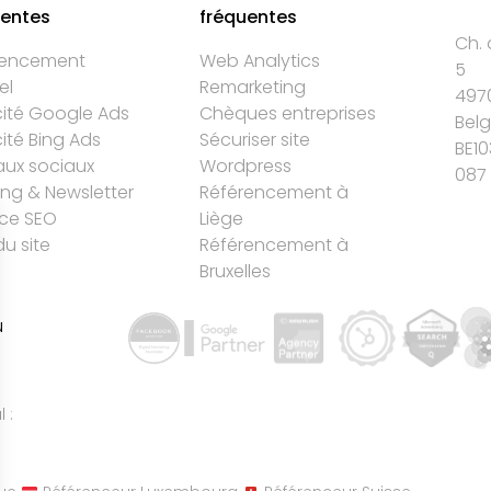
uentes
fréquentes
Ch. 
rencement
Web Analytics
5
el
Remarketing
497
cité Google Ads
Chèques entreprises
Bel
cité Bing Ads
Sécuriser site
BE10
ux sociaux
Wordpress
087 
ing & Newsletter
Référencement à
ce SEO
Liège
du site
Référencement à
Bruxelles
u
 :