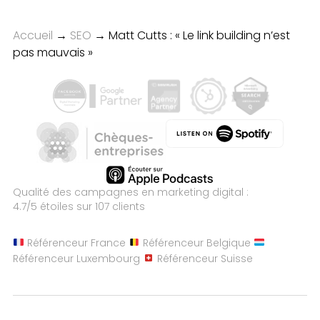
Accueil
→
SEO
→
Matt Cutts : « Le link building n’est
pas mauvais »
Qualité des campagnes en
marketing digital :
4.7
/5 étoiles sur
107
clients
Référenceur France
Référenceur Belgique
Référenceur Luxembourg
Référenceur Suisse