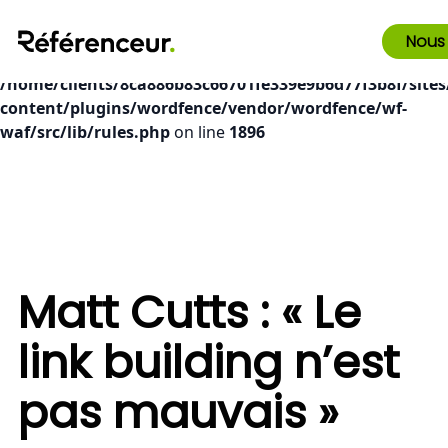
Deprecated
: preg_replace(): Passing null to parameter #3
Nous
($subject) of type array|string is deprecated in
/home/clients/8ca886b83c66701fe339e9b6d77f3b8f/sites
content/plugins/wordfence/vendor/wordfence/wf-
waf/src/lib/rules.php
on line
1896
Matt Cutts : « Le
link building n’est
pas mauvais »