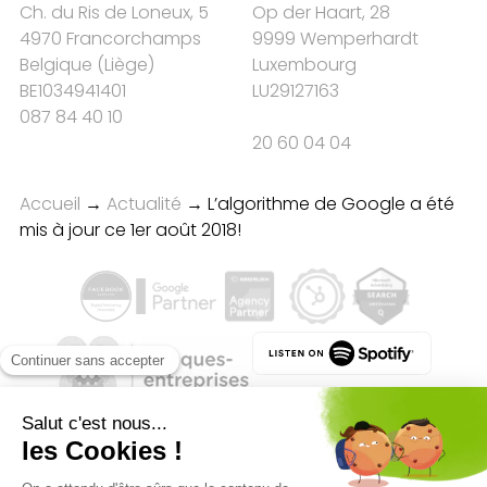
Ch. du Ris de Loneux, 5
Op der Haart, 28
4970 Francorchamps
9999 Wemperhardt
Belgique
(
Liège
)
Luxembourg
BE1034941401
LU29127163
087 84 40 10
20 60 04 04
Accueil
→
Actualité
→
L’algorithme de Google a été
mis à jour ce 1er août 2018!
Qualité des campagnes en
marketing digital :
4.7
/5 étoiles sur
107
clients