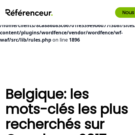
Deprecated
: preg_replace(): Passing null to parameter #3
Nous
($subject) of type array|string is deprecated in
/home/clients/8ca886b83c66701fe339e9b6d77f3b8f/sites
content/plugins/wordfence/vendor/wordfence/wf-
waf/src/lib/rules.php
on line
1896
Belgique: les
mots-clés les plus
recherchés sur