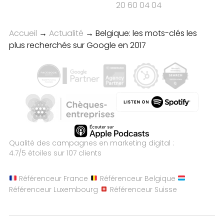
20 60 04 04
Accueil
→
Actualité
→
Belgique: les mots-clés les
plus recherchés sur Google en 2017
Qualité des campagnes en
marketing digital :
4.7
/5 étoiles sur
107
clients
Référenceur France
Référenceur Belgique
Référenceur Luxembourg
Référenceur Suisse