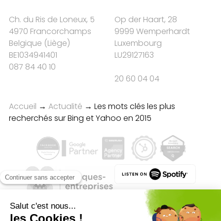
Ch. du Ris de Loneux, 5
Op der Haart, 28
4970 Francorchamps
9999 Wemperhardt
Belgique
(
Liège
)
Luxembourg
BE1034941401
LU29127163
087 84 40 10
20 60 04 04
Accueil
→
Actualité
→
Les mots clés les plus
recherchés sur Bing et Yahoo en 2015
Qualité des campagnes en
marketing digital :