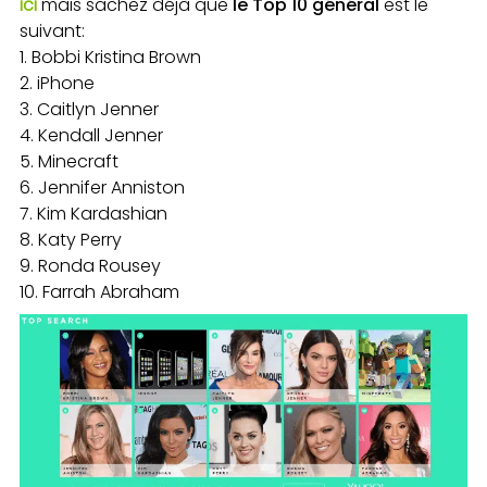
ici
mais sachez déjà que
le Top 10 général
est le
suivant:
Bobbi Kristina Brown
iPhone
Caitlyn Jenner
Kendall Jenner
Minecraft
Jennifer Anniston
Kim Kardashian
Katy Perry
Ronda Rousey
Farrah Abraham