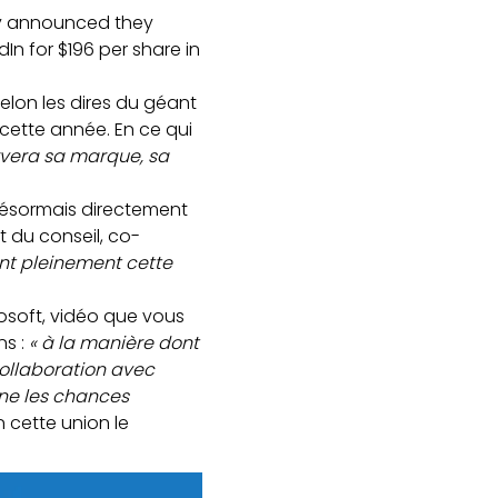
ay announced they
In for $196 per share in
Selon les dires du géant
 cette année. En ce qui
rvera sa marque, sa
 désormais directement
t du conseil, co-
nt pleinement cette
rosoft, vidéo que vous
ns :
« à la manière dont
ollaboration avec
nne les chances
n cette union le