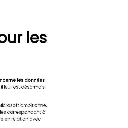
our les
oncerne les données
l leur est désormais
 Microsoft ambitionne,
icles correspondant à
re en relation avec