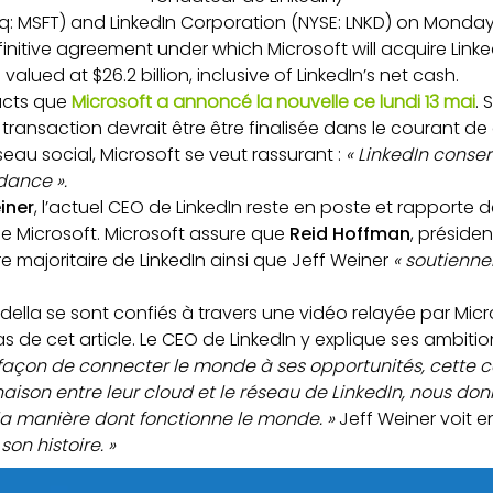
q: MSFT) and LinkedIn Corporation (NYSE: LNKD) on Mond
initive agreement under which Microsoft will acquire Linked
valued at $26.2 billion, inclusive of LinkedIn’s net cash.
acts que
Microsoft a annoncé la nouvelle ce lundi 13 mai
. 
 transaction devrait être être finalisée dans le courant de
eau social, Microsoft se veut rassurant :
« LinkedIn conse
dance ».
iner
, l’actuel CEO de LinkedIn reste en poste et rapporte
de Microsoft. Microsoft assure que
Reid Hoffman
, présiden
e majoritaire de LinkedIn ainsi que Jeff Weiner
« soutienne
della se sont confiés à travers une vidéo relayée par Mic
 de cet article. Le CEO de LinkedIn y explique ses ambitio
açon de connecter le monde à ses opportunités, cette c
naison entre leur cloud et le réseau de LinkedIn, nous do
a manière dont fonctionne le monde. »
Jeff Weiner voit e
on histoire. »