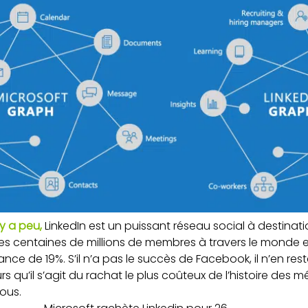
 y a peu,
LinkedIn est un puissant réseau social à destinat
es centaines de millions de membres à travers le monde e
ce de 19%. S’il n’a pas le succès de Facebook, il n’en res
urs qu’il s’agit du rachat le plus coûteux de l’histoire de
sous.