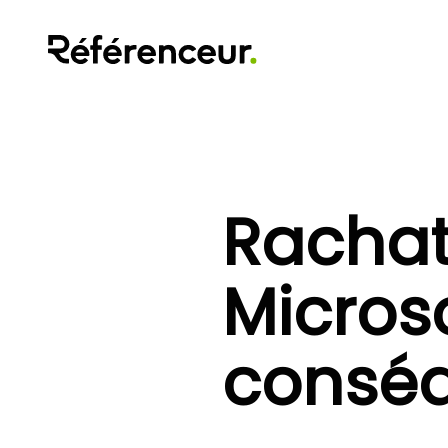
Rachat
Microso
consé