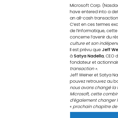
Microsoft Corp. (Nasda
have entered into a def
an all-cash transaction 
C’est en ces termes ex
de l’informatique, cette
concerne l’avenir du rés
culture et son indépen
Il est prévu que
Jeff We
à
Satya Nadella
, CEO 
fondateur et actionnair
transaction ».
Jeff Weiner et Satya Na
pouvez retrouvez au bas
nous avons changé la f
Microsoft, cette combi
d’également changer l
«
prochain chapitre de s