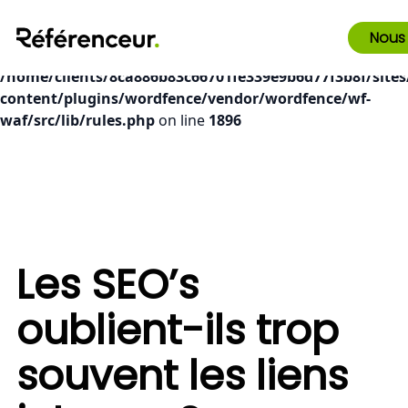
Deprecated
: preg_replace(): Passing null to parameter #3
Nous
($subject) of type array|string is deprecated in
/home/clients/8ca886b83c66701fe339e9b6d77f3b8f/sites
content/plugins/wordfence/vendor/wordfence/wf-
waf/src/lib/rules.php
on line
1896
Les SEO’s
oublient-ils trop
souvent les liens