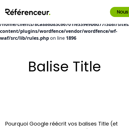
Deprecated
: preg_replace(): Passing null to parameter #3
Nous
($subject) of type array|string is deprecated in
/home/clients/8ca886b83c66701fe339e9b6d77f3b8f/sites
content/plugins/wordfence/vendor/wordfence/wf-
waf/src/lib/rules.php
on line
1896
Balise Title
Pourquoi Google réécrit vos balises Title (et