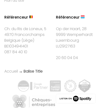
Plan du site
Référenceur
Référenceur
Ch. du Ris de Loneux, 5
Op der Haart, 28
4970 Francorchamps
9999 Wemperhardt
Belgique
(
Liège
)
Luxembourg
BE1034941401
LU29127163
087 84 40 10
20 60 04 04
Accueil
→
Balise Title