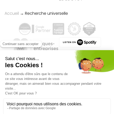
Accueil
→
Recherche universelle
Qualité des campagnes en
marketing digital :
4.7
/5 étoiles sur
107
clients
Référenceur France
Référenceur Belgique
Référenceur Luxembourg
Référenceur Suisse
Facebook
Linkedin
Instagram