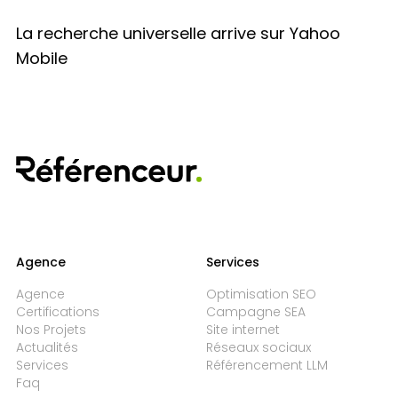
La recherche universelle arrive sur Yahoo
Mobile
Agence
Services
Agence
Optimisation SEO
Certifications
Campagne SEA
Nos Projets
Site internet
Actualités
Réseaux sociaux
Services
Référencement LLM
Faq