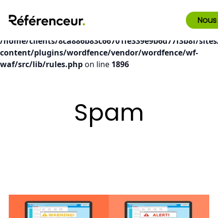
Deprecated
: preg_replace(): Passing null to parameter #3
Nous
($subject) of type array|string is deprecated in
/home/clients/8ca886b83c66701fe339e9b6d77f3b8f/sites
content/plugins/wordfence/vendor/wordfence/wf-
waf/src/lib/rules.php
on line
1896
Spam