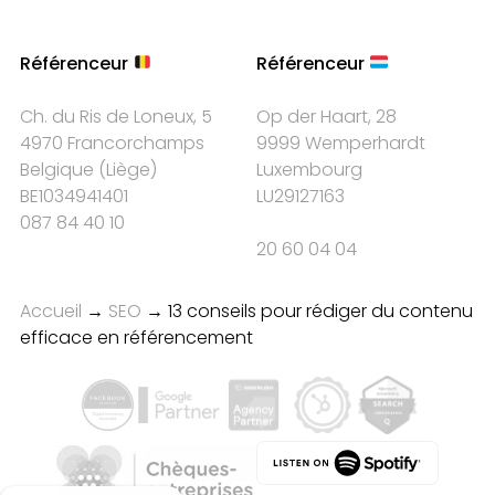
Référenceur
Référenceur
Ch. du Ris de Loneux, 5
Op der Haart, 28
4970 Francorchamps
9999 Wemperhardt
Belgique
(
Liège
)
Luxembourg
BE1034941401
LU29127163
087 84 40 10
20 60 04 04
Accueil
→
SEO
→
13 conseils pour rédiger du contenu
efficace en référencement