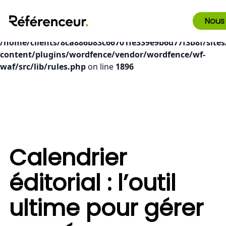
Deprecated
: preg_replace(): Passing null to parameter #3
Nous
($subject) of type array|string is deprecated in
/home/clients/8ca886b83c66701fe339e9b6d77f3b8f/sites
content/plugins/wordfence/vendor/wordfence/wf-
waf/src/lib/rules.php
on line
1896
Calendrier
éditorial : l’outil
ultime pour gérer