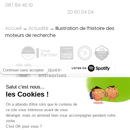
087 84 40 10
20 60 04 04
Accueil
→
Actualité
→
Illustration de l’histoire des
moteurs de recherche
Qualité des campagnes en
marketing digital :
4.7
/5 étoiles sur
107
clients
Référenceur France
Référenceur Belgique
Référenceur Luxembourg
Référenceur Suisse