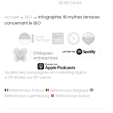
20 60 04 04
Accueil
→
SEO
→
Infographie: 16 mythes tenaces
concernant le SEO
Qualité des campagnes en
marketing digital :
4.7
/5 étoiles sur
107
clients
Référenceur France
Référenceur Belgique
Référenceur Luxembourg
Référenceur Suisse