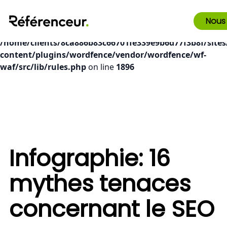
Deprecated
: preg_replace(): Passing null to parameter #3
Nous
($subject) of type array|string is deprecated in
/home/clients/8ca886b83c66701fe339e9b6d77f3b8f/sites
content/plugins/wordfence/vendor/wordfence/wf-
waf/src/lib/rules.php
on line
1896
Infographie: 16
mythes tenaces
concernant le SEO