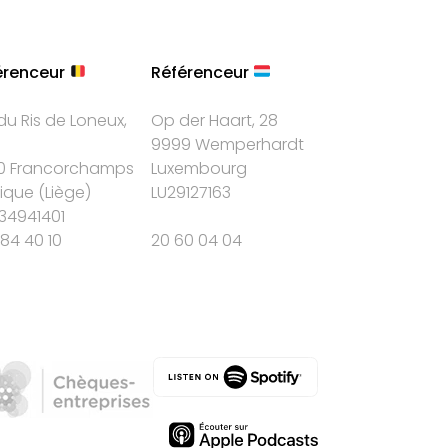
érenceur
Référenceur
du Ris de Loneux,
Op der Haart, 28
9999 Wemperhardt
0 Francorchamps
Luxembourg
gique
(
Liège
)
LU29127163
34941401
84 40 10
20 60 04 04