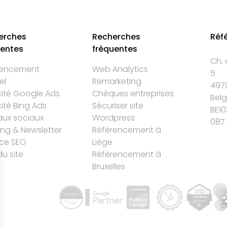
erches
Recherches
Réf
uentes
fréquentes
Ch. 
rencement
Web Analytics
5
el
Remarketing
497
cité Google Ads
Chèques entreprises
Bel
cité Bing Ads
Sécuriser site
BE10
ux sociaux
Wordpress
087 
ing & Newsletter
Référencement à
ce SEO
Liège
du site
Référencement à
Bruxelles