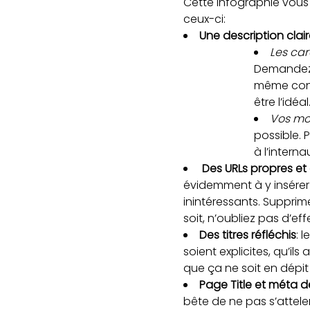
Cette infographie vous 
ceux-ci:
Une description clai
Les car
Demandez-v
même cont
être l’idéal
Vos mo
possible. 
à l’intern
Des URLs propres et
évidemment à y insérer
inintéressants. Supprim
soit, n’oubliez pas d’ef
Des titres réfléchis
: 
soient explicites, qu’il
que ça ne soit en dépit
Page Title et méta d
bête de ne pas s’atteler