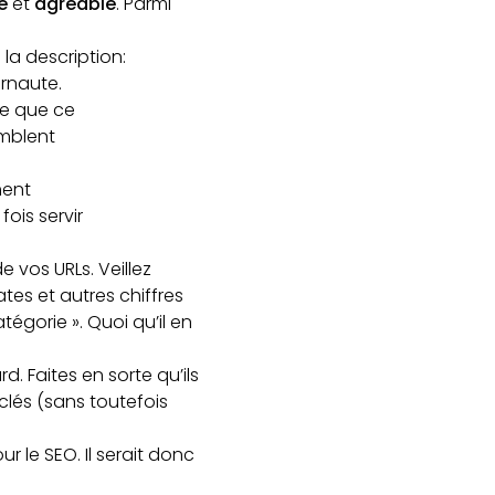
le
et
agréable
. Parmi
la description:
ernaute.
ce que ce
emblent
ment
ois servir
de vos URLs. Veillez
es et autres chiffres
égorie ». Quoi qu’il en
d. Faites en sorte qu’ils
-clés (sans toutefois
r le SEO. Il serait donc