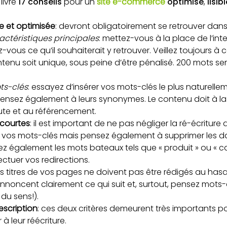
livre
17 conseils
pour un
site e-commerce
optimisé
,
lisib
re et optimisée
: devront obligatoirement se retrouver dans 
actéristiques principales
: mettez-vous à la place de l’int
ous ce qu’il souhaiterait y retrouver. Veillez toujours à 
enu soit unique, sous peine d’être pénalisé. 200 mots s
.
ts-clés
: essayez d’insérer vos mots-clés le plus naturelle
Pensez également à leurs synonymes. Le contenu doit à la f
aute et au référencement.
 courtes
: il est important de ne pas négliger la ré-écriture 
 vos mots-clés mais pensez également à supprimer les dat
ez également les mots bateaux tels que « produit » ou « cat
fectuer vos redirections.
les titres de vos pages ne doivent pas être rédigés au hasar
s annoncent clairement ce qui suit et, surtout, pensez mots
 du sens!).
escription
: ces deux critères demeurent très importants pou
 à leur réécriture.