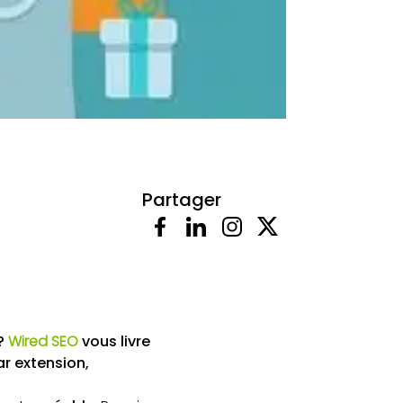
Partager
é?
Wired SEO
vous livre
r extension,