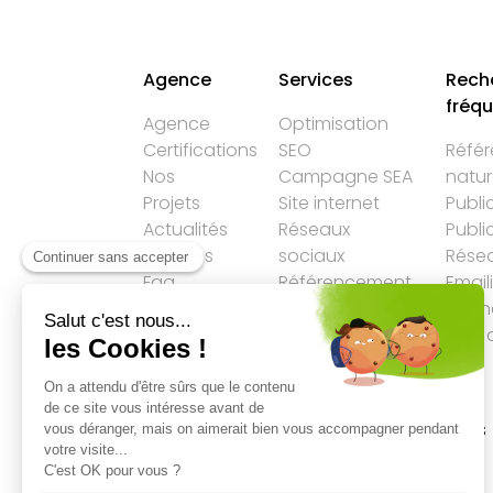
Agence
Services
Rech
fréq
Agence
Optimisation
Certifications
SEO
Réfé
Nos
Campagne SEA
natur
Projets
Site internet
Publi
Actualités
Réseaux
Publi
Services
sociaux
Résea
Faq
Référencement
Email
LLM
Agen
Plan 
Accueil
→
SEO
→
Infographie: 17 conseils
pour un site e-commerce optimisé