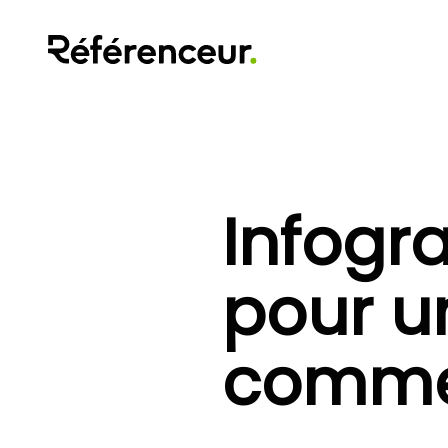
Infogra
pour un
comme