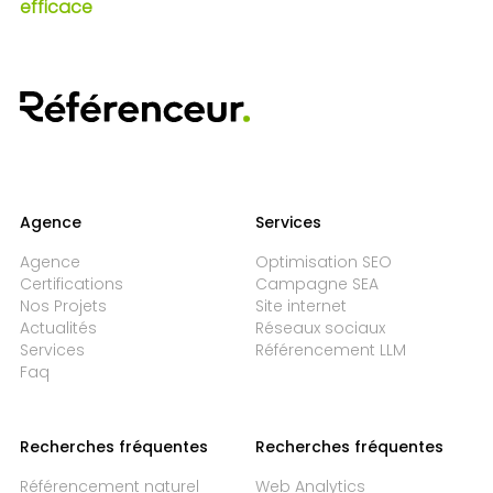
efficace
Agence
Services
Agence
Optimisation SEO
Certifications
Campagne SEA
Nos Projets
Site internet
Actualités
Réseaux sociaux
Services
Référencement LLM
Faq
Recherches fréquentes
Recherches fréquentes
Référencement naturel
Web Analytics