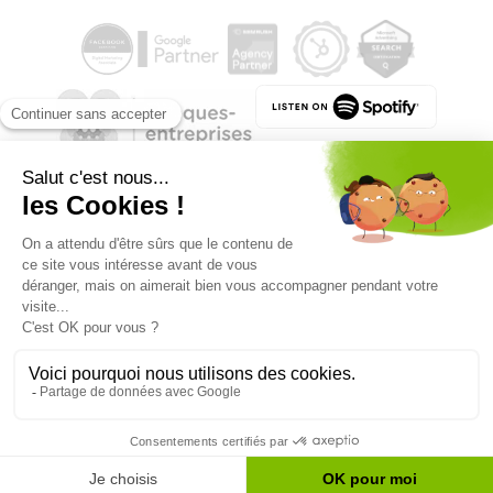
Qualité des campagnes en
marketing digital :
4.7
/5 étoiles sur
107
clients
Référenceur France
Référenceur Belgique
Référenceur Luxembourg
Référenceur Suisse
Facebook
Linkedin
Instagram
© 2026 Référenceur
•
Mentions légales
•
Politique de confidentialité