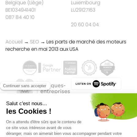
Belgique
(
Liège
)
Luxembourg
BE1034941401
LU29127163
087 84 40 10
20 60 04 04
Accueil
→
SEO
→
Les parts de marché des moteurs
recherche en mai 2013 aux USA
Qualité des campagnes en
marketing digital :
4.7
/5 étoiles sur
107
clients
Référenceur France
Référenceur Belgique