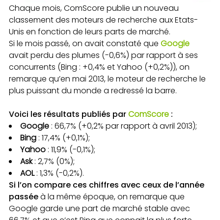
Chaque mois, ComScore publie un nouveau
classement des moteurs de recherche aux Etats-
Unis en fonction de leurs parts de marché.
Si le mois passé, on avait constaté que
Google
avait perdu des plumes (-0,6%) par rapport à ses
concurrents (Bing : +0,4% et Yahoo (+0,2%)), on
remarque qu’en mai 2013, le moteur de recherche le
plus puissant du monde a redressé la barre.
Voici les résultats publiés par
ComScore
:
Google
: 66,7% (+0,2% par rapport à avril 2013);
Bing
: 17,4% (+0,1%);
Yahoo
: 11,9% (-0,1%);
Ask
: 2,7% (0%);
AOL
: 1,3% (-0,2%).
Si l’on compare ces chiffres avec ceux de l’année
passée
à la même époque, on remarque que
Google garde une part de marché stable avec