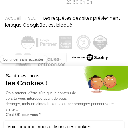
20 60 04 04
Accueil
→
SEO
→
Les requêtes des sites préviennent
lorsque GoogleBot est bloqué
Qualité des campagnes en
marketing digital :
4.7
/5 étoiles sur
107
clients
Référenceur France
Référenceur Belgique
Référenceur Luxembourg
Référenceur Suisse