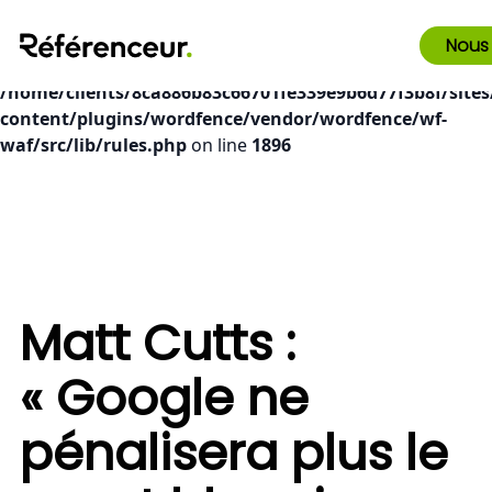
Deprecated
: preg_replace(): Passing null to parameter #3
Nous
($subject) of type array|string is deprecated in
/home/clients/8ca886b83c66701fe339e9b6d77f3b8f/sites
content/plugins/wordfence/vendor/wordfence/wf-
waf/src/lib/rules.php
on line
1896
Matt Cutts :
« Google ne
pénalisera plus le