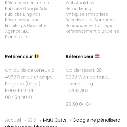
Référencement naturel
Web Analytics
Publicité Google Ads
Remarketing
Publicité Bing Ads
Chèques entreprises
Réseaux sociaux
Sécuriser site Wordpress
Emailing & Newsletter
Référencement à Liège
Agence SEO
Référencement à Bruxelles
Plan du site
Référenceur
Référenceur
Ch. du Ris de Loneux, 5
Op der Haart, 28
4970 Francorchamps
9999 Wemperhardt
Belgique
(
Liège
)
Luxembourg
BE1034941401
LU29127163
087 84 40 10
20 60 04 04
Accueil
→
SEO
→
Matt Cutts : « Google ne pénalisera
plus le guest blogging »