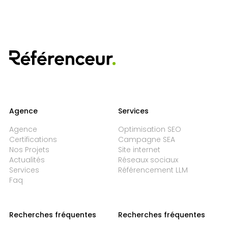
Agence
Services
Agence
Optimisation SEO
Certifications
Campagne SEA
Nos Projets
Site internet
Actualités
Réseaux sociaux
Services
Référencement LLM
Faq
Recherches fréquentes
Recherches fréquentes