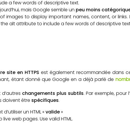
lude a few words of descriptive text.
ujourd’hui, mais Google semble un
peu moins catégoriqu
 of images to display important names, content, or links
 the alt attribute to include a few words of descriptive tex
tre site en HTTPS
est également recommandée dans ces 
nnant, étant donné que Google en a déjà parlé de
nombr
 d’autres
changements plus subtils
. Par exemple, pour l
ls doivent être
spécifiques
.
d’utiliser un HTML «
valide
»
 to live web pages. Use valid HTML.