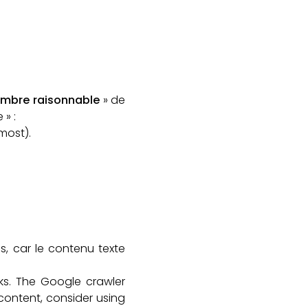
mbre raisonnable
» de
 » :
most).
, car le contenu texte
nks. The Google crawler
content, consider using