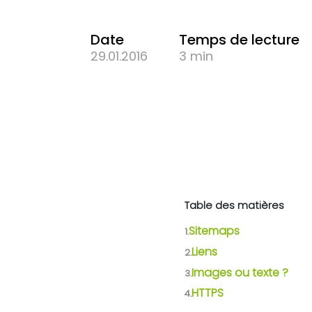
Date
Temps de lecture
29.01.2016
3 min
Table des matières
Sitemaps
1.
Liens
2.
Images ou texte ?
3.
HTTPS
4.