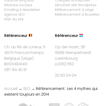
Publicité Bing Ads
Chèques entreprises
Réseaux sociaux
Sécuriser site Wordpress
Emailing & Newsletter
Référencement à Liège
Agence SEO
Référencement à Bruxelles
Plan du site
Référenceur
Référenceur
Ch. du Ris de Loneux, 5
Op der Haart, 28
4970 Francorchamps
9999 Wemperhardt
Belgique
(
Liège
)
Luxembourg
BE1034941401
LU29127163
087 84 40 10
20 60 04 04
Accueil
→
SEO
→
Référencement : Les 4 mythes qui
existent toujours en 2014