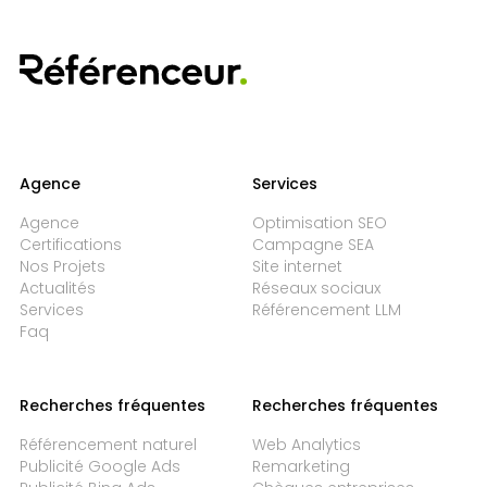
Agence
Services
Agence
Optimisation SEO
Certifications
Campagne SEA
Nos Projets
Site internet
Actualités
Réseaux sociaux
Services
Référencement LLM
Faq
Recherches fréquentes
Recherches fréquentes
Référencement naturel
Web Analytics
Publicité Google Ads
Remarketing