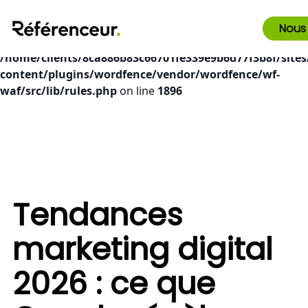
Deprecated
: preg_replace(): Passing null to parameter #3
Nous
($subject) of type array|string is deprecated in
/home/clients/8ca886b83c66701fe339e9b6d77f3b8f/sites
content/plugins/wordfence/vendor/wordfence/wf-
waf/src/lib/rules.php
on line
1896
Tendances
marketing digital
2026 : ce que