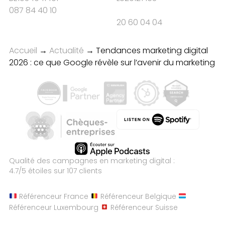
087 84 40 10
20 60 04 04
Accueil
→
Actualité
→
Tendances marketing digital
2026 : ce que Google révèle sur l’avenir du marketing
Qualité des campagnes en
marketing digital :
4.7
/5 étoiles sur
107
clients
Référenceur France
Référenceur Belgique
Référenceur Luxembourg
Référenceur Suisse